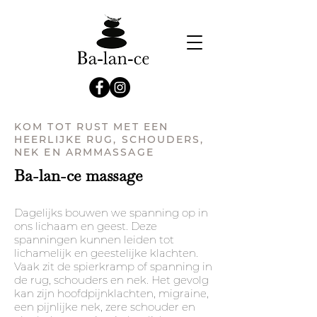
KOM TOT RUST MET EEN
HEERLIJKE RUG, SCHOUDERS,
NEK EN ARMMASSAGE
Ba-lan-ce massage
Dagelijks bouwen we spanning op in
ons lichaam en geest. Deze
spanningen kunnen leiden tot
lichamelijk en geestelijke klachten.
Vaak zit de spierkramp of spanning in
de rug, schouders en nek. Het gevolg
kan zijn hoofdpijnklachten, migraine,
een pijnlijke nek, zere schouder en