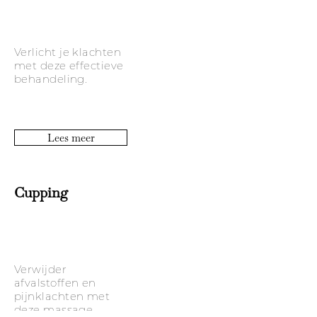
Verlicht je klachten
met deze effectieve
behandeling.
Lees meer
Cupping
Verwijder
afvalstoffen en
pijnklachten met
deze massage.